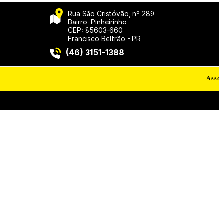
Rua São Cristóvão, nº 289
Bairro: Pinheirinho
CEP: 85603-660
Francisco Beltrão - PR
(46) 3151-1388
Asso